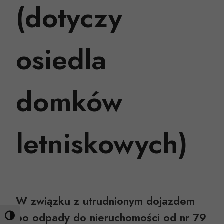
(dotyczy
osiedla
domków
letniskowych)
W związku z utrudnionym dojazdem
po odpady do nieruchomości
od nr 79
ZWIĘKSZ KONTRAST