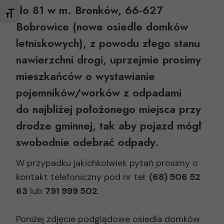
do 81 w m. Bronków, 66-627
POWIĘKSZ CZCIONKI
Bobrowice (nowe osiedle domków
letniskowych),
z powodu złego stanu
nawierzchni drogi, uprzejmie prosimy
mieszkańców o wystawianie
pojemników/worków z odpadami
do najbliżej położonego miejsca przy
drodze gminnej, tak aby pojazd mógł
swobodnie odebrać odpady.
W przypadku jakichkolwiek pytań prosimy o
kontakt telefoniczny pod nr tel:
(68) 506 52
63
lub
791 999 502
.
Poniżej zdjęcie podglądowe osiedla domków